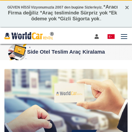
×
*Aracı
GÜVEN HİSSİ Vizyonumuzla 2007 den bugüne Sizlerleyiz.
Firma değiliz *Araç tesliminde Sürpriz yok *Ek
ödeme yok *Gizli Sigorta yok
.
Side Otel Teslim Araç Kiralama