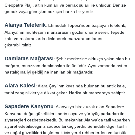
Cleopatra Plajı, altın kumları ve berrak suları ile ünlüdür. Denize
girmek veya güneşlenmek için harika bir yerdir.
Alanya Teleferik
: Ehmedek Tepesi'nden başlayan teleferik,
Alanya'nın muhteşem manzarasını gözler önüne serer. Tepede
kafe ve restoranlarda dinlenerek manzaranın tadını
çıkarabilirsiniz.
Damlatas Mağarası
: Şehir merkezine oldukça yakın olan bu
mağara, muazzam damlataşları ile ünlüdür. Aynı zamanda astım
hastalığına iyi geldiğine inanılan bir mağaradır.
Alara Kalesi
: Alara Çayı'nın kıyısında bulunan bu antik kale,
tarihi zenginlikleriyle dikkat çeker. Harika bir manzaraya sahiptir.
Sapadere Kanyonu
: Alanya'ya biraz uzak olan Sapadere
Kanyonu, doğal güzellikleri, serin suyu ve yürüyüş parkurları ile
ziyaretçileri cezbetmektedir. Bu mekanlar, Alanya'da tatil yaparken
ziyaret edebileceğiniz sadece birkaç yerdir. Şehirdeki diğer tarihi
ve doğal güzellikleri keşfetmek için yerel rehberlerden ve turistik