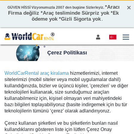
×
*Aracı
GÜVEN HİSSİ Vizyonumuzla 2007 den bugüne Sizlerleyiz.
Firma değiliz *Araç tesliminde Sürpriz yok *Ek
ödeme yok *Gizli Sigorta yok
.
Çerez Politikası
WorldCarRental araç kiralama
hizmetlerimizi, internet
sitelerimizi (mobil siteler veya mobil uygulamalar dahil)
kullandığınızda, bizler ve üçüncü kişiler, 'çerezleri' ve diğer
teknolojileri kullanarak, size sunduğumuz araçları
kullanabilmeniz için, kişisel olmayan veri mahiyetindeki
bazı bilgileri toplayabiliyoruz (basite indirgemek için bu tür
teknolojilerin tümünü ‘çerez’ olarak adlandırıyoruz.
Çerez kullanan şirketleri ve bu şirketlerin bunları nasıl
kullandıklarını gösteren liste için lütfen Çerez Onay