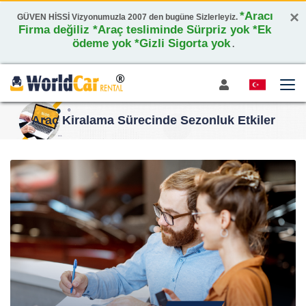
×
*Aracı
GÜVEN HİSSİ Vizyonumuzla 2007 den bugüne Sizlerleyiz.
Firma değiliz *Araç tesliminde Sürpriz yok *Ek
ödeme yok *Gizli Sigorta yok
.
Araç Kiralama Sürecinde Sezonluk Etkiler