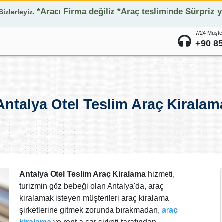
*Aracı Firma değiliz *Araç tesliminde Sürpriz 
zlerleyiz.
7/24 Müşte
+90 85
Antalya Otel Teslim Araç Kiralam
Antalya Otel Teslim Araç Kiralama
hizmeti,
turizmin göz bebeği olan Antalya'da, araç
kiralamak isteyen müşterileri araç kiralama
şirketlerine gitmek zorunda bırakmadan,
araç
kiralama
ve rent a car şirketi tarafından