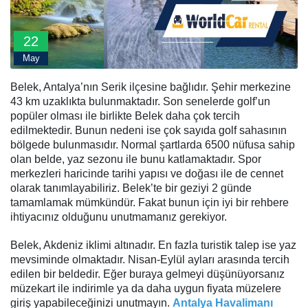
22
May
Belek, Antalya’nın Serik ilçesine bağlıdır. Şehir merkezine
43 km uzaklıkta bulunmaktadır. Son senelerde golf’un
popüler olması ile birlikte Belek daha çok tercih
edilmektedir. Bunun nedeni ise çok sayıda golf sahasının
bölgede bulunmasıdır. Normal şartlarda 6500 nüfusa sahip
olan belde, yaz sezonu ile bunu katlamaktadır. Spor
merkezleri haricinde tarihi yapısı ve doğası ile de cennet
olarak tanımlayabiliriz. Belek’te bir geziyi 2 günde
tamamlamak mümkündür. Fakat bunun için iyi bir rehbere
ihtiyacınız olduğunu unutmamanız gerekiyor.
Belek, Akdeniz iklimi altınadır. En fazla turistik talep ise yaz
mevsiminde olmaktadır. Nisan-Eylül ayları arasında tercih
edilen bir beldedir. Eğer buraya gelmeyi düşünüyorsanız
müzekart ile indirimle ya da daha uygun fiyata müzelere
giriş yapabileceğinizi unutmayın.
Antalya Havalimanı