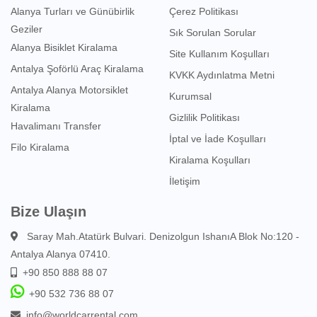
Alanya Turları ve Günübirlik
Çerez Politikası
Geziler
Sık Sorulan Sorular
Alanya Bisiklet Kiralama
Site Kullanım Koşulları
Antalya Şoförlü Araç Kiralama
KVKK Aydınlatma Metni
Antalya Alanya Motorsiklet
Kurumsal
Kiralama
Gizlilik Politikası
Havalimanı Transfer
İptal ve İade Koşulları
Filo Kiralama
Kiralama Koşulları
İletişim
Bize Ulaşın
Saray Mah.Atatürk Bulvari. Denizolgun IshanıA Blok No:120 -
Antalya Alanya 07410.
+90 850 888 88 07
+90 532 736 88 07
info@worldcarrental.com