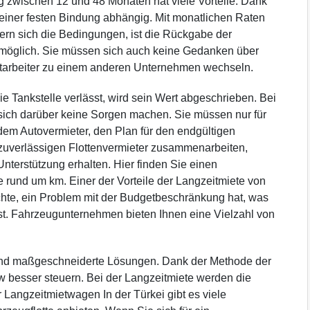
g zwischen 12 und 48 Monaten hat viele Vorteile. Dank
n einer festen Bindung abhängig. Mit monatlichen Raten
ern sich die Bedingungen, ist die Rückgabe der
möglich. Sie müssen sich auch keine Gedanken über
tarbeiter zu einem anderen Unternehmen wechseln.
e Tankstelle verlässt, wird sein Wert abgeschrieben. Bei
sich darüber keine Sorgen machen. Sie müssen nur für
 dem Autovermieter, den Plan für den endgültigen
zuverlässigen Flottenvermieter zusammenarbeiten,
terstützung erhalten. Hier finden Sie einen
 rund um km. Einer der Vorteile der Langzeitmiete von
öchte, ein Problem mit der Budgetbeschränkung hat, was
ist. Fahrzeugunternehmen bieten Ihnen eine Vielzahl von
e und maßgeschneiderte Lösungen. Dank der Methode der
 besser steuern. Bei der Langzeitmiete werden die
Langzeitmietwagen In der Türkei gibt es viele