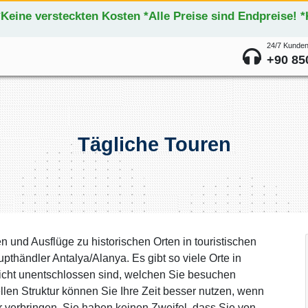
*Keine versteckten Kosten *Alle Preise sind Endpreise! 
24/7 Kunden
+90 85
Tägliche Touren
en und Ausflüge zu historischen Orten in touristischen
händler Antalya/Alanya. Es gibt so viele Orte in
eicht unentschlossen sind, welchen Sie besuchen
llen Struktur können Sie Ihre Zeit besser nutzen, wenn
r verbringen. Sie haben keinen Zweifel, dass Sie von