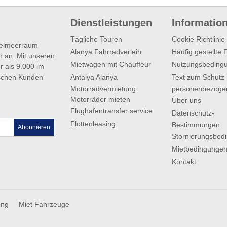
Dienstleistungen
Informatio
Tägliche Touren
Cookie Richtlinie
ttelmeerraum
Alanya Fahrradverleih
Häufig gestellte
n an. Mit unseren
Mietwagen mit Chauffeur
Nutzungsbeding
r als 9.000 im
Antalya Alanya
Text zum Schutz
ischen Kunden
Motorradvermietung
personenbezoge
Motorräder mieten
Über uns
Flughafentransfer service
Datenschutz-
Flottenleasing
Bestimmungen
Abonnieren
Stornierungsbed
Mietbedingunge
Kontakt
ung
Miet Fahrzeuge