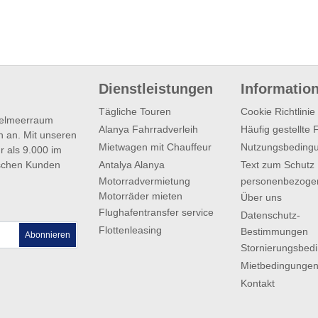
Dienstleistungen
Informatio
Tägliche Touren
Cookie Richtlinie
ttelmeerraum
Alanya Fahrradverleih
Häufig gestellte
n an. Mit unseren
Mietwagen mit Chauffeur
Nutzungsbeding
r als 9.000 im
Antalya Alanya
Text zum Schutz
ischen Kunden
Motorradvermietung
personenbezoge
Motorräder mieten
Über uns
Flughafentransfer service
Datenschutz-
Flottenleasing
Bestimmungen
Abonnieren
Stornierungsbed
Mietbedingunge
Kontakt