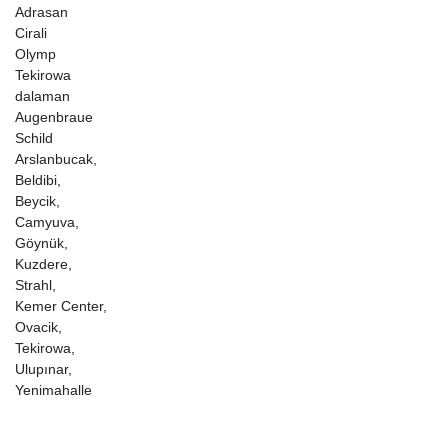
Adrasan

Cirali

Olymp

Tekirowa

dalaman

Augenbraue

Schild

Arslanbucak,

Beldibi,

Beycik,

Camyuva,

Göynük,

Kuzdere,

Strahl,

Kemer Center,

Ovacik,

Tekirowa,

Ulupınar,

Yenimahalle