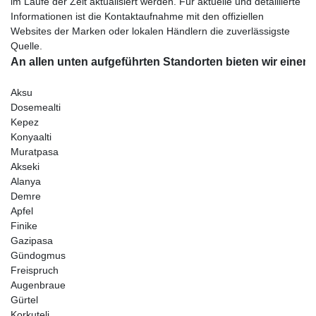
im Laufe der Zeit aktualisiert werden. Für aktuelle und detaillierte
Informationen ist die Kontaktaufnahme mit den offiziellen
Websites der Marken oder lokalen Händlern die zuverlässigste
Quelle.
Aksu

Dosemealti

Kepez

Konyaalti

Muratpasa

Akseki

Alanya

Demre

Apfel

Finike

Gazipasa

Gündogmus

Freispruch

Augenbraue

Gürtel

Korkuteli
