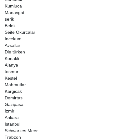
Kumluca

Manavgat

serik

Belek

Seite Okurcalar

Incekum

Avsallar

Die türken

Konakli

Alanya

tosmur

Kestel

Mahmutlar

Kargicak

Demirtas

Gazipasa

Izmir

Ankara

Istanbul

Schwarzes Meer

Trabzon
