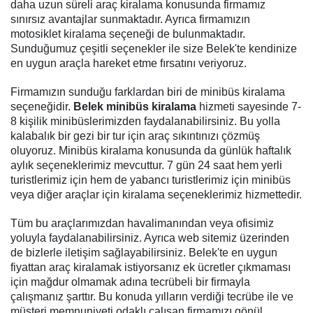
daha uzun süreli araç kiralama konusunda firmamız
sınırsız avantajlar sunmaktadır. Ayrıca firmamızın
motosiklet kiralama seçeneği de bulunmaktadır.
Sunduğumuz çeşitli seçenekler ile size Belek'te kendinize
en uygun araçla hareket etme fırsatını veriyoruz.
Firmamızın sunduğu farklardan biri de minibüs kiralama
seçeneğidir.
Belek minibüs kiralama
hizmeti sayesinde 7-
8 kişilik minibüslerimizden faydalanabilirsiniz. Bu yolla
kalabalık bir gezi bir tur için araç sıkıntınızı çözmüş
oluyoruz. Minibüs kiralama konusunda da günlük haftalık
aylık seçeneklerimiz mevcuttur. 7 gün 24 saat hem yerli
turistlerimiz için hem de yabancı turistlerimiz için minibüs
veya diğer araçlar için kiralama seçeneklerimiz hizmettedir.
Tüm bu araçlarımızdan havalimanından veya ofisimiz
yoluyla faydalanabilirsiniz. Ayrıca web sitemiz üzerinden
de bizlerle iletişim sağlayabilirsiniz. Belek'te en uygun
fiyattan araç kiralamak istiyorsanız ek ücretler çıkmaması
için mağdur olmamak adına tecrübeli bir firmayla
çalışmanız şarttır. Bu konuda yılların verdiği tecrübe ile ve
müşteri memnuniyeti odaklı çalışan firmamızı gönül