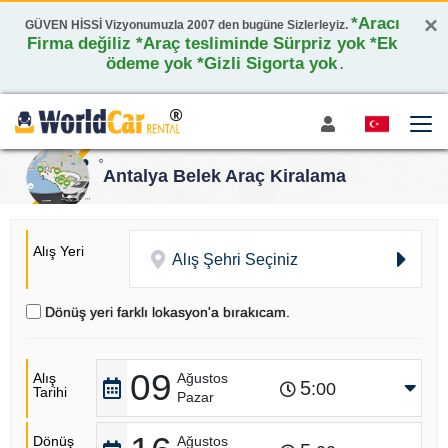
×
*Aracı
GÜVEN HİSSİ Vizyonumuzla 2007 den bugüne Sizlerleyiz.
Firma değiliz *Araç tesliminde Sürpriz yok *Ek
ödeme yok *Gizli Sigorta yok
.
Antalya Belek Araç Kiralama
Alış Yeri
Alış Şehri Seçiniz
Dönüş yeri farklı lokasyon'a bırakıcam.
09
Alış
Ağustos
5
:00
Tarihi
Pazar
Dönüş
Ağustos