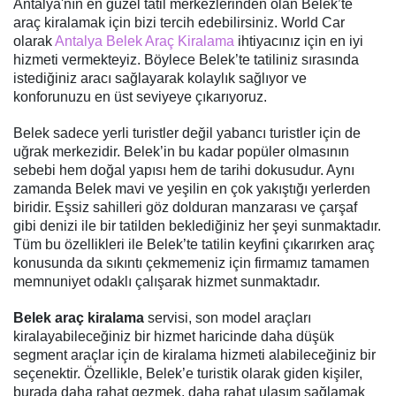
Antalya'nın en güzel tatil merkezlerinden olan Belek’te
araç kiralamak için bizi tercih edebilirsiniz. World Car
olarak
Antalya Belek Araç Kiralama
ihtiyacınız için en iyi
hizmeti vermekteyiz. Böylece Belek’te tatiliniz sırasında
istediğiniz aracı sağlayarak kolaylık sağlıyor ve
konforunuzu en üst seviyeye çıkarıyoruz.
Belek sadece yerli turistler değil yabancı turistler için de
uğrak merkezidir. Belek’in bu kadar popüler olmasının
sebebi hem doğal yapısı hem de tarihi dokusudur. Aynı
zamanda Belek mavi ve yeşilin en çok yakıştığı yerlerden
biridir. Eşsiz sahilleri göz dolduran manzarası ve çarşaf
gibi denizi ile bir tatilden beklediğiniz her şeyi sunmaktadır.
Tüm bu özellikleri ile Belek’te tatilin keyfini çıkarırken araç
konusunda da sıkıntı çekmemeniz için firmamız tamamen
memnuniyet odaklı çalışarak hizmet sunmaktadır.
Belek araç kiralama
servisi, son model araçları
kiralayabileceğiniz bir hizmet haricinde daha düşük
segment araçlar için de kiralama hizmeti alabileceğiniz bir
seçenektir. Özellikle, Belek’e turistik olarak giden kişiler,
burada daha rahat gezmek, daha rahat ulaşım sağlamak