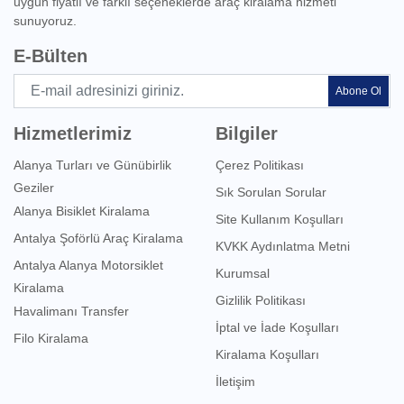
uygun fiyatlı ve farklı seçeneklerde araç kiralama hizmeti
sunuyoruz.
E-Bülten
Abone Ol
Hizmetlerimiz
Bilgiler
Alanya Turları ve Günübirlik
Çerez Politikası
Geziler
Sık Sorulan Sorular
Alanya Bisiklet Kiralama
Site Kullanım Koşulları
Antalya Şoförlü Araç Kiralama
KVKK Aydınlatma Metni
Antalya Alanya Motorsiklet
Kurumsal
Kiralama
Gizlilik Politikası
Havalimanı Transfer
İptal ve İade Koşulları
Filo Kiralama
Kiralama Koşulları
İletişim