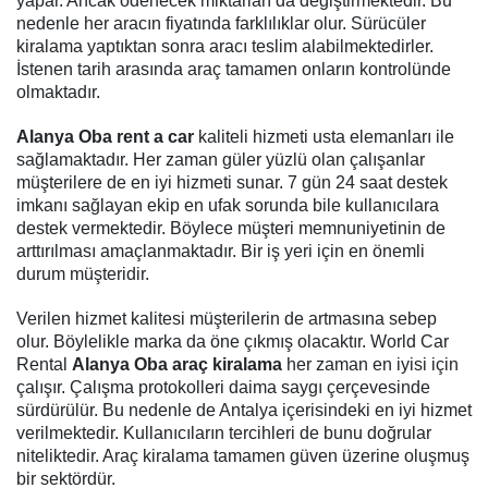
yapar. Ancak ödenecek miktarları da değiştirmektedir. Bu
nedenle her aracın fiyatında farklılıklar olur. Sürücüler
kiralama yaptıktan sonra aracı teslim alabilmektedirler.
İstenen tarih arasında araç tamamen onların kontrolünde
olmaktadır.
Alanya Oba rent a car
kaliteli hizmeti usta elemanları ile
sağlamaktadır. Her zaman güler yüzlü olan çalışanlar
müşterilere de en iyi hizmeti sunar. 7 gün 24 saat destek
imkanı sağlayan ekip en ufak sorunda bile kullanıcılara
destek vermektedir. Böylece müşteri memnuniyetinin de
arttırılması amaçlanmaktadır. Bir iş yeri için en önemli
durum müşteridir.
Verilen hizmet kalitesi müşterilerin de artmasına sebep
olur. Böylelikle marka da öne çıkmış olacaktır. World Car
Rental
Alanya Oba araç kiralama
her zaman en iyisi için
çalışır. Çalışma protokolleri daima saygı çerçevesinde
sürdürülür. Bu nedenle de Antalya içerisindeki en iyi hizmet
verilmektedir. Kullanıcıların tercihleri de bunu doğrular
niteliktedir. Araç kiralama tamamen güven üzerine oluşmuş
bir sektördür.