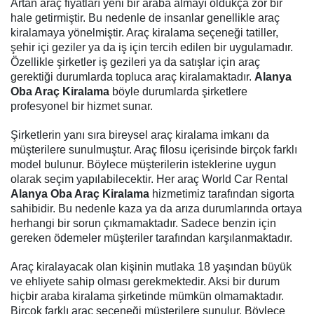
Artan araç fiyatları yeni bir araba almayı oldukça zor bir
hale getirmiştir. Bu nedenle de insanlar genellikle araç
kiralamaya yönelmiştir. Araç kiralama seçeneği tatiller,
şehir içi geziler ya da iş için tercih edilen bir uygulamadır.
Özellikle şirketler iş gezileri ya da satışlar için araç
gerektiği durumlarda topluca araç kiralamaktadır.
Alanya
Oba Araç Kiralama
böyle durumlarda şirketlere
profesyonel bir hizmet sunar.
Şirketlerin yanı sıra bireysel araç kiralama imkanı da
müşterilere sunulmuştur. Araç filosu içerisinde birçok farklı
model bulunur. Böylece müşterilerin isteklerine uygun
olarak seçim yapılabilecektir. Her araç World Car Rental
Alanya Oba Araç Kiralama
hizmetimiz
tarafından sigorta
sahibidir. Bu nedenle kaza ya da arıza durumlarında ortaya
herhangi bir sorun çıkmamaktadır. Sadece benzin için
gereken ödemeler müşteriler tarafından karşılanmaktadır.
Araç kiralayacak olan kişinin mutlaka 18 yaşından büyük
ve ehliyete sahip olması gerekmektedir. Aksi bir durum
hiçbir araba kiralama şirketinde mümkün olmamaktadır.
Birçok farklı araç seçeneği müşterilere sunulur. Böylece