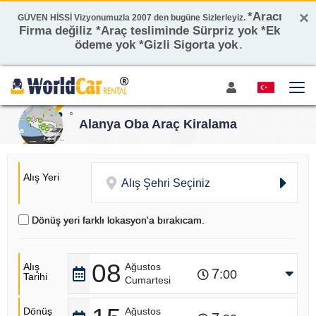
×
*Aracı
GÜVEN HİSSİ Vizyonumuzla 2007 den bugüne Sizlerleyiz.
Firma değiliz *Araç tesliminde Sürpriz yok *Ek
ödeme yok *Gizli Sigorta yok
.
Alanya Oba Araç Kiralama
Alış Yeri
Alış Şehri Seçiniz
Dönüş yeri farklı lokasyon'a bırakıcam.
08
Alış
Ağustos
7
:00
Tarihi
Cumartesi
Dönüş
Ağustos