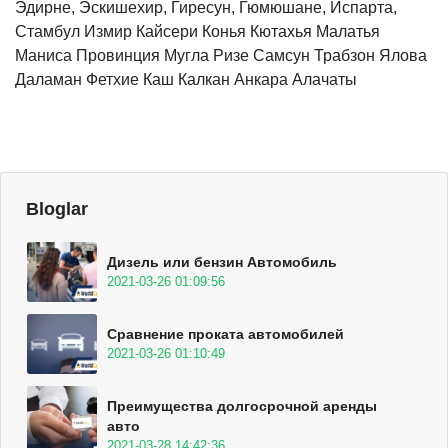
Эдирне, Эскишехир, Гиресун, Гюмюшане, Испарта,
Стамбул Измир Кайсери Конья Кютахья Малатья
Маниса Провинция Мугла Ризе Самсун Трабзон Ялова
Даламан Фетхие Каш Калкан Анкара Алачаты
Bloglar
Дизель или бензин Автомобиль
2021-03-26 01:09:56
Сравнение проката автомобилей
2021-03-26 01:10:49
Преимущества долгосрочной аренды
авто
2021-03-28 14:42:36