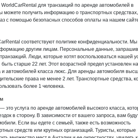
WorldCarRental для транзакций по аренде автомобилей в
вы можете получить информацию о транспортных средствах,
каз с помощью безопасных способов оплаты на нашем сайте
CarRental соответствуют политике конфиденциальности. Мы
информацию другим лицам. Персональные данные, запраши
 транзакций. Люди, которые хотят воспользоваться нашей у
быть старше 22 лет. Этот возрастной предел установлен н
а и автомобилей класса люкс. Для аренды автомобиля высш
ительские права не менее 2 лет. Транспортные средства, к
пользовать более 1 человека.
ем
— это услуга по аренде автомобилей высокого класса, кот
ездок в сторону. В зависимости от вашего запроса, вам буду
били. Если вы едете с семьей, также есть возможность
тных средств или крупных организаций. Туристы, которые
тить множество мест в Анталии и ее окрестностях, увидеть 