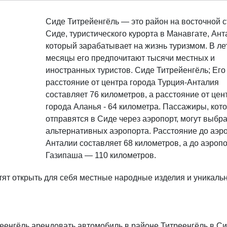
Сиде Титрейенгёль — это район на восточной 
Сиде, туристического курорта в Манавгате, Ант
который зарабатывает на жизнь туризмом. В ле
месяцы его предпочитают тысячи местных и
иностранных туристов. Сиде Титрейенгёль; Его
расстояние от центра города Турция-Анталия
составляет 76 километров, а расстояние от цен
города Аланья - 64 километра. Пассажиры, кот
отправятся в Сиде через аэропорт, могут выбра
альтернативных аэропорта. Расстояние до аэр
Анталии составляет 68 километров, а до аэроп
Газипаша — 110 километров.
тят открыть для себя местные народные изделия и уникаль
еенгёль арендовать автомобиль в районе Титреенгёль в С