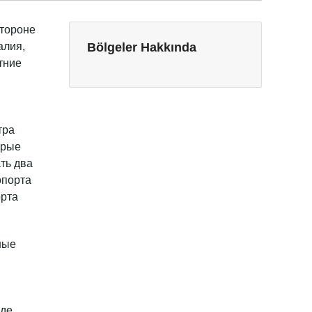
стороне
алия,
Bölgeler Hakkında
тние
тра
орые
ть два
опорта
орта
ные
иде