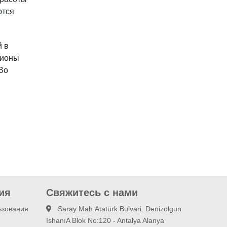
ются
й в
лионы
 Во
ия
Свяжитесь с нами
ьзования
Saray Mah.Atatürk Bulvari. Denizolgun
IshanıA Blok No:120 - Antalya Alanya