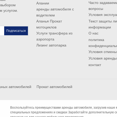
Часто задаваем
Алании
 выбором
вопросы
аренды автомобиля с
м услугом.
Условия эксплу
водителем
Аланья Прокат
Текст защиты л
мотоциклов
информации
Подписаться
Услуги трансфера из
О нас
аэропорта
политика
Лизинг автопарка
конфиденциаль
Условия отмены
Условия аренды
контакт
шных автомобилей
Прокат автомобилей
Воспользуйтесь преимуществами аренды автомобиля, загрузив наше м
специальных предложениях и скидках Заработайте дополнительную ски