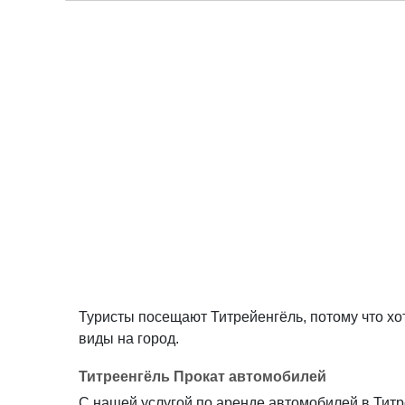
Туристы посещают Титрейенгёль, потому что хо
виды на город.
Титреенгёль Прокат автомобилей
С нашей услугой по аренде автомобилей в Титр