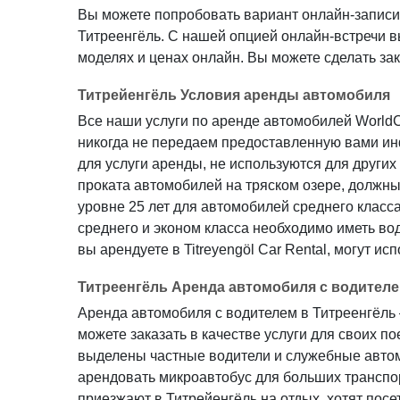
Вы можете попробовать вариант онлайн-записи 
Титреенгёль. С нашей опцией онлайн-встречи 
моделях и ценах онлайн. Вы можете сделать за
Титрейенгёль Условия аренды автомобиля
Все наши услуги по аренде автомобилей World
никогда не передаем предоставленную вами 
для услуги аренды, не используются для других
проката автомобилей на тряском озере, должны 
уровне 25 лет для автомобилей среднего класс
среднего и эконом класса необходимо иметь вод
вы арендуете в Titreyengöl Car Rental, могут ис
Титреенгёль Аренда автомобиля с водител
Аренда автомобиля с водителем в Титреенгёль 
можете заказать в качестве услуги для своих по
выделены частные водители и служебные автомо
арендовать микроавтобус для больших транспор
приезжают в Титрейенгёль на отдых, хотят посе