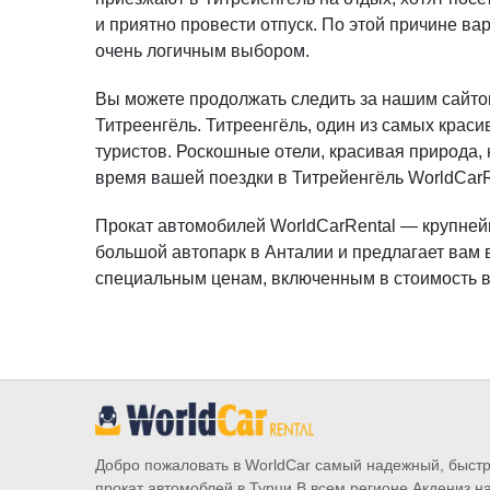
и приятно провести отпуск. По этой причине в
очень логичным выбором.
Вы можете продолжать следить за нашим сайтом
Титреенгёль. Титреенгёль, один из самых кра
туристов. Роскошные отели, красивая природа, 
время вашей поездки в Титрейенгёль WorldCarR
Прокат автомобилей WorldCarRental — крупней
большой автопарк в Анталии и предлагает вам
специальным ценам, включенным в стоимость в
Добро пожаловать в WorldCar самый надежный, быст
прокат автомоблей в Турци.В всем регионе Акдениз н