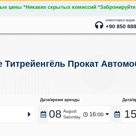
ные цены *Никаких скрытых комиссий *Забронируйте
клиентларга ярдәм
+90 850 888
е Титрейенгёль Прокат Автомо
Дата/время аренды
Дата/
08
1
August
16
:00
Saturday