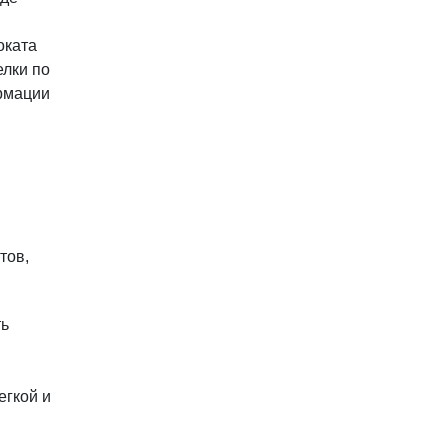
й
оката
елки по
рмации
тов,
ть
егкой и