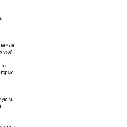
.
ваемые
слугой
а
его,
оторые
орую вы
т
красоты