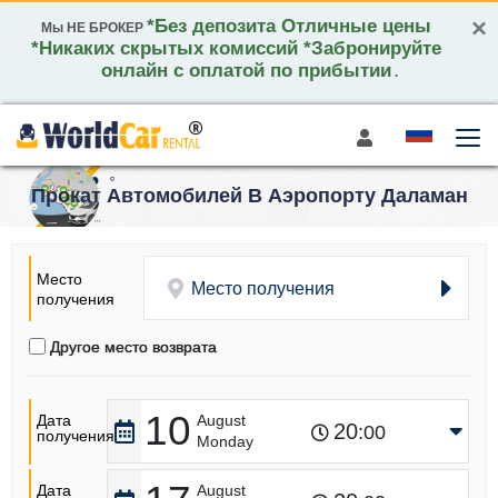
×
*Без депозита Отличные цены
Мы НЕ БРОКЕР
*Никаких скрытых комиссий *Забронируйте
онлайн с оплатой по прибытии
.
Прокат Автомобилей В Аэропорту Даламан
Место
Место получения
получения
Другое место возврата
10
Дата
August
20
:00
получения
Monday
Дата
August