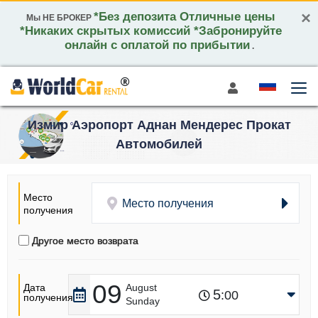
×
*Без депозита Отличные цены
Мы НЕ БРОКЕР
*Никаких скрытых комиссий *Забронируйте
онлайн с оплатой по прибытии
.
Измир Аэропорт Аднан Мендерес Прокат
Автомобилей
Место
Место получения
получения
Другое место возврата
09
Дата
August
5
:00
получения
Sunday