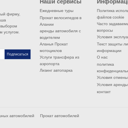
Наши сервисы
Информац
Ежедневные туры
Политика испол
рый фирму,
файлов cookie
Прокат велосипедов в
аша
Часто задаваем
Алании
 выбором
вопросы
аренды автомобиля с
м услугом.
Условия эксплу
водителем
Аланья Прокат
Текст защиты л
мотоциклов
информации
Подписаться
Услуги трансфера из
О нас
аэропорта
политика
Лизинг автопарка
конфиденциаль
Условия отмены
Условия аренды
контакт
шных автомобилей
Прокат автомобилей