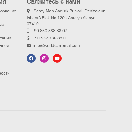
ия
Свяжитесь с нами
ьзования
Saray Mah.Atatürk Bulvari. Denizolgun
IshanıA Blok No:120 - Antalya Alanya
07410.
ые
+90 850 888 88 07
атации
+90 532 736 88 07
ичной
info@worldcarrental.com
ности